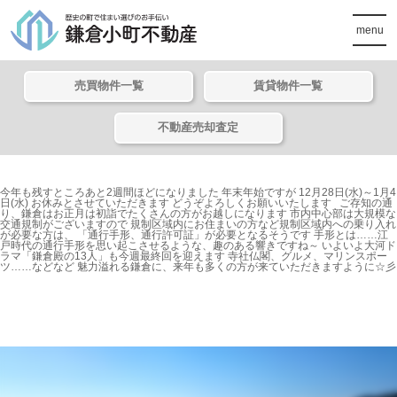
menu
売買物件一覧
賃貸物件一覧
不動産売却査定
今年も残すところあと2週間ほどになりました 年末年始ですが 12月28日(水)～1月4
日(水) お休みとさせていただきます どうぞよろしくお願いいたします ご存知の通
り、鎌倉はお正月は初詣でたくさんの方がお越しになります 市内中心部は大規模な
交通規制がございますので 規制区域内にお住まいの方など規制区域内への乗り入れ
が必要な方は、 「通行手形、通行許可証」が必要となるそうです 手形とは……江
戸時代の通行手形を思い起こさせるような、趣のある響きですね～ いよいよ大河ド
ラマ「鎌倉殿の13人」も今週最終回を迎えます 寺社仏閣、グルメ、マリンスポー
ツ……などなど 魅力溢れる鎌倉に、来年も多くの方が来ていただきますように☆彡