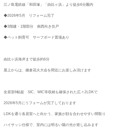
江ノ島電鉄線「和田塚」「由比ヶ浜」より徒歩6分圏内
◆2026年5月 リフォーム完了
◆3階建・1階部分 南西向き住戸
◆ペット飼育可 サーフボード置場あり
由比ヶ浜海岸まで徒歩約6分
屋上からは、鎌倉花火大会を間近にお楽しみ頂けます
全居室6帖超 SIC、WIC等収納も確保された広々2LDKで
2026年5月にリフォームが完了しております
LDKを通り各居室へと向かう、家族が顔を合わせやすい間取り
ハイサッシ仕様で、室内には明るい陽の光が差し込みます