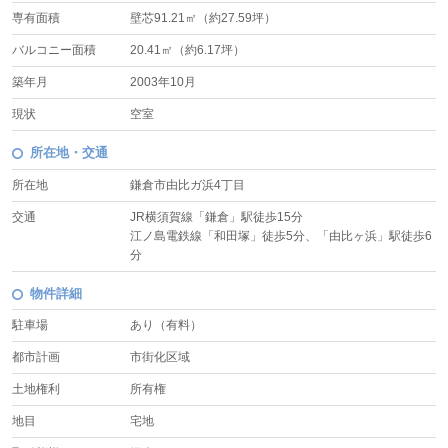
専有面積
壁芯91.21㎡（約27.59坪）
バルコニー面積
20.41㎡（約6.17坪）
築年月
2003年10月
現状
空室
所在地・交通
所在地
鎌倉市由比ガ浜4丁目
交通
JR横須賀線「鎌倉」駅徒歩15分
江ノ島電鉄線「和田塚」徒歩5分、「由比ヶ浜」駅徒歩6
分
物件詳細
駐車場
あり（有料）
都市計画
市街化区域
土地権利
所有権
地目
宅地