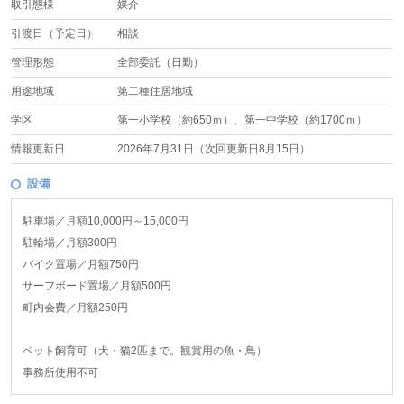
取引態様
媒介
引渡日（予定日）
相談
管理形態
全部委託（日勤）
用途地域
第二種住居地域
学区
第一小学校（約650ｍ）、第一中学校（約1700ｍ）
情報更新日
2026年7月31日（次回更新日8月15日）
設備
駐車場／月額10,000円～15,000円
駐輪場／月額300円
バイク置場／月額750円
サーフボード置場／月額500円
町内会費／月額250円
ペット飼育可（犬・猫2匹まで。観賞用の魚・鳥）
事務所使用不可