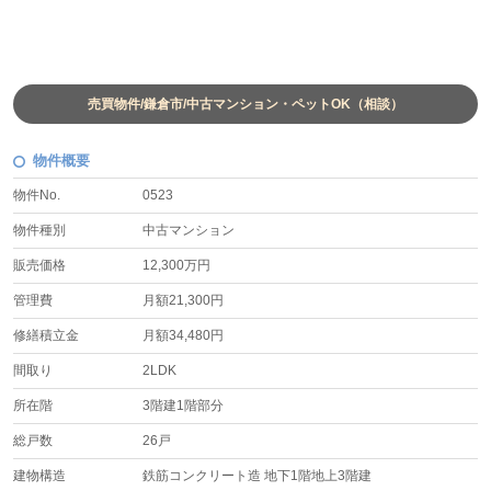
売買物件/鎌倉市/中古マンション・ペットOK（相談）
物件概要
物件No.
0523
物件種別
中古マンション
販売価格
12,300万円
管理費
月額21,300円
修繕積立金
月額34,480円
間取り
2LDK
所在階
3階建1階部分
総戸数
26戸
建物構造
鉄筋コンクリート造 地下1階地上3階建