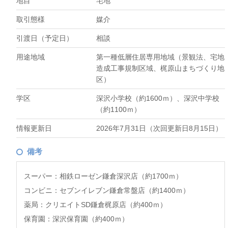
地目
宅地
取引態様
媒介
引渡日（予定日）
相談
用途地域
第一種低層住居専用地域（景観法、宅地
造成工事規制区域、梶原山まちづくり地
区）
学区
深沢小学校（約1600ｍ）、深沢中学校
（約1100ｍ）
情報更新日
2026年7月31日（次回更新日8月15日）
備考
スーパー：相鉄ローゼン鎌倉深沢店（約1700ｍ）
コンビニ：セブンイレブン鎌倉常盤店（約1400ｍ）
薬局：クリエイトSD鎌倉梶原店（約400ｍ）
保育園：深沢保育園（約400ｍ）