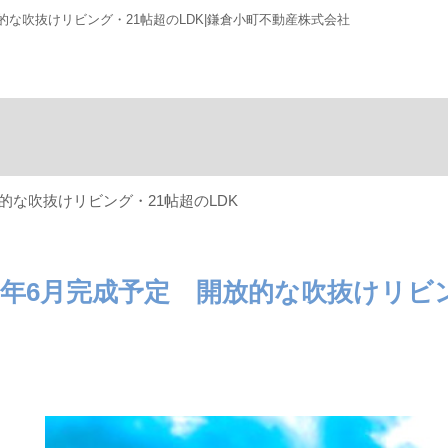
放的な吹抜けリビング・21帖超のLDK|鎌倉小町不動産株式会社
放的な吹抜けリビング・21帖超のLDK
26年6月完成予定 開放的な吹抜けリビン