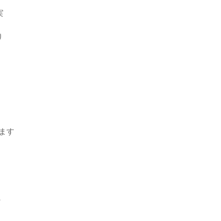
実
り
ます
ど