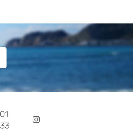
01
033