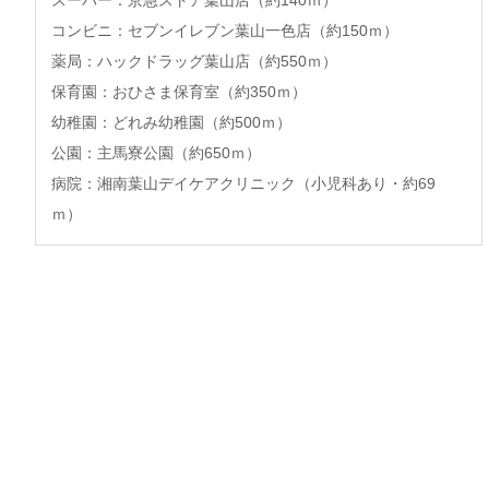
スーパー：京急ストア葉山店（約140ｍ）
コンビニ：セブンイレブン葉山一色店（約150ｍ）
薬局：ハックドラッグ葉山店（約550ｍ）
保育園：おひさま保育室（約350ｍ）
幼稚園：どれみ幼稚園（約500ｍ）
公園：主馬寮公園（約650ｍ）
病院：湘南葉山デイケアクリニック（小児科あり・約69
ｍ）