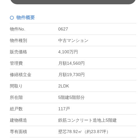
物件概要
物件No.
0627
物件種別
中古マンション
販売価格
4,100万円
管理費
月額14,560円
修繕積立金
月額19,730円
間取り
2LDK
所在階
5階建5階部分
総戸数
117戸
建物構造
鉄筋コンクリート造地上5階建
専有面積
壁芯78.92㎡（約23.87坪）