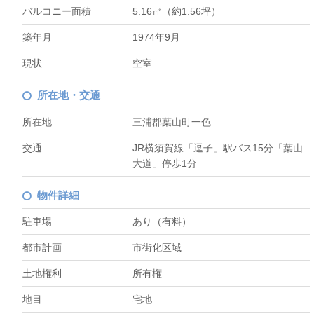
バルコニー面積
5.16㎡（約1.56坪）
築年月
1974年9月
現状
空室
所在地・交通
所在地
三浦郡葉山町一色
交通
JR横須賀線「逗子」駅バス15分「葉山
大道」停歩1分
物件詳細
駐車場
あり（有料）
都市計画
市街化区域
土地権利
所有権
地目
宅地